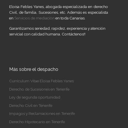
Eloisa Febles Yanes, abogada especializada en derecho
Civil, de familia, Sucesiones, etc. Además es especialista
en
Servicios de mediación
en toda Canarias.
Garantizamos seriedad, rapidez, experiencia y atención
servicial con calidad humana. Contáctenos!!
Más sobre el despacho
Curriculum Vitae Eloisa Febles Yanes
Derecho de Sucesiones en Tenerife
Ley de segunda oportunidad
Derecho Civil en Tenerife
Impagos y Reclamaciones en Tenerife
Derecho Hipotecario en Tenerife