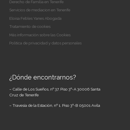
Derecho de Familia en Tenerife
Servicios de mediacion en Tenerife
Eloisa Febles Yanes Abogada
Tratamiento de cookies
Más información sobre las Cookies
Politica de privacidad y datos personales
¿Dónde encontrarnos?
– Calle de Los Sueños, nº 37. Piso 3º-A 30006 Santa
Cruz de Tenerife
– Travesía de la Estación, nº 1. Piso 3º-B 05001 Avila