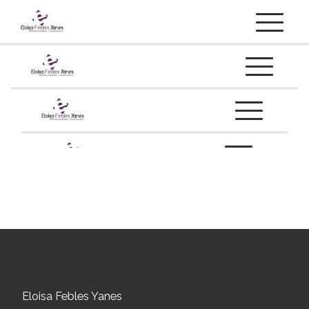
Saltar al contenido
Menú
Eloisa Febles Yanes