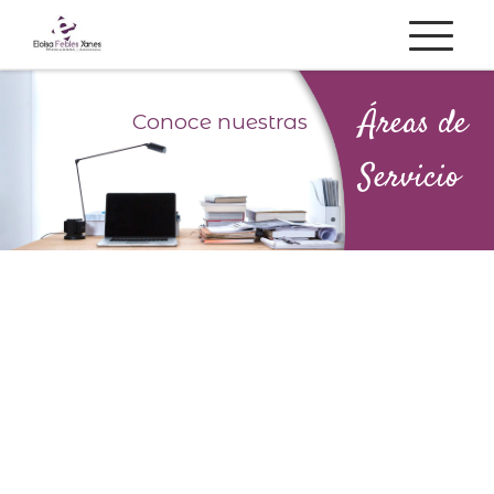
Saltar al contenido
Menú
Á
r
e
a
s
d
e
Conoce nuestras
S
e
r
v
i
c
i
o