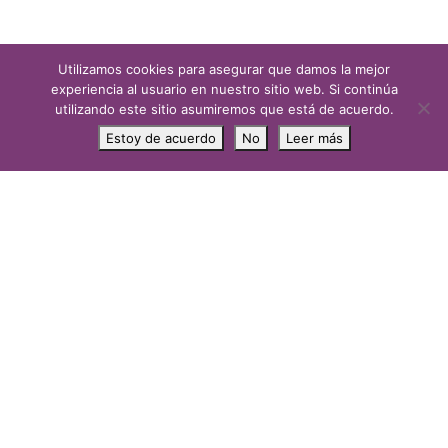
Utilizamos cookies para asegurar que damos la mejor
experiencia al usuario en nuestro sitio web. Si continúa
utilizando este sitio asumiremos que está de acuerdo.
Estoy de acuerdo
No
Leer más
Eloisa Febles Yanes
Eloisa Febles Yanes, abogada especializada en derecho
Civil, de familia, Sucesiones, etc. Además es especialista