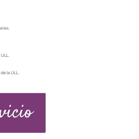
arias.
a ULL.
 de la ULL.
vicio