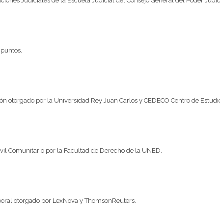
ciones Judiciales de la Escuela Judicial del Consejo General del Poder Judi
 puntos.
ión otorgado por la Universidad Rey Juan Carlos y CEDECO Centro de Estudi
ivil Comunitario por la Facultad de Derecho de la UNED.
boral otorgado por LexNova y ThomsonReuters.