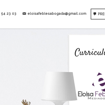
 54 23 03
eloisafeblesabogada@gmail.com
PR
C
u
r
r
i
c
u
l