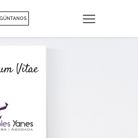
EGÚNTANOS
Menú
u
m
V
i
t
a
e