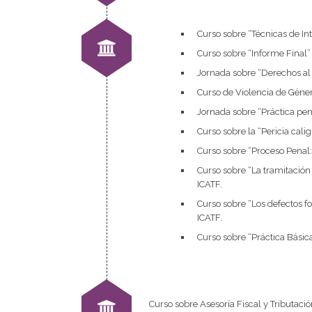
Curso sobre “Técnicas de Int
Curso sobre “Informe Final”
Jornada sobre “Derechos al 
Curso de Violencia de Géner
Jornada sobre “Práctica pena
Curso sobre la “Pericia cali
Curso sobre “Proceso Penal: 
Curso sobre “La tramitación 
ICATF.
Curso sobre “Los defectos f
ICATF.
Curso sobre “Práctica Básica
Curso sobre Asesoría Fiscal y Tributac