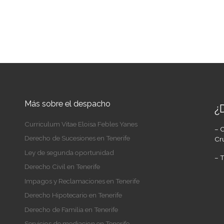
Más sobre el despacho
¿
Curriculum Vitae Eloisa Febles Yanes
– C
Derecho de Sucesiones en Tenerife
Cru
Ley de segunda oportunidad
– T
Derecho Civil en Tenerife
Impagos y Reclamaciones en Tenerife
Derecho Hipotecario en Tenerife
Derecho de Familia en Tenerife
Servicios de mediacion en Tenerife